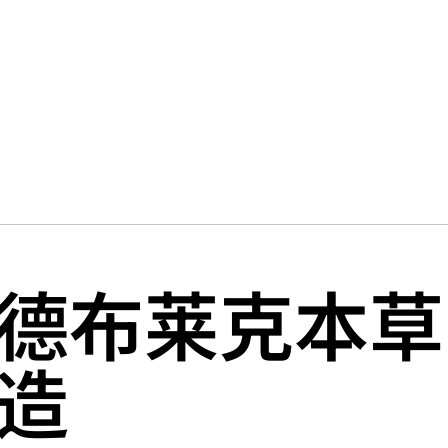
德布莱克本草
造