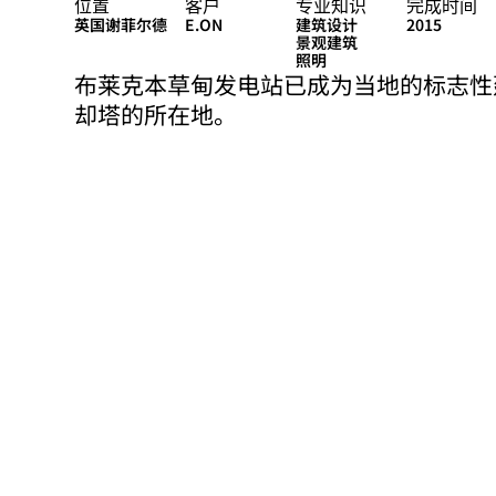
位置
客户
专业知识
完成时间
英国谢菲尔德
E.ON
建筑设计
2015
景观建筑
照明
布莱克本草甸发电站已成为当地的标志性建筑
却塔的所在地。