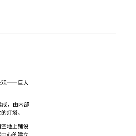
景观——巨大
建成，由内部
性的灯塔。
南空地上铺设
客中心的建立