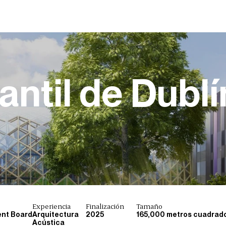
antil de Dublí
Experiencia
Finalización
Tamaño
ent Board
Arquitectura
2025
165,000 metros cuadrad
Acústica