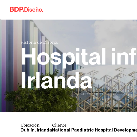
Skip to content
Diseño.
Historia de Diseño.
Hospital inf
Irlanda
Ubicación
Cliente
Dublín, Irlanda
National Paediatric Hospital Developm