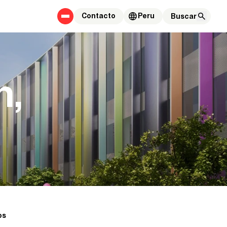
Contacto
Peru
n,
os