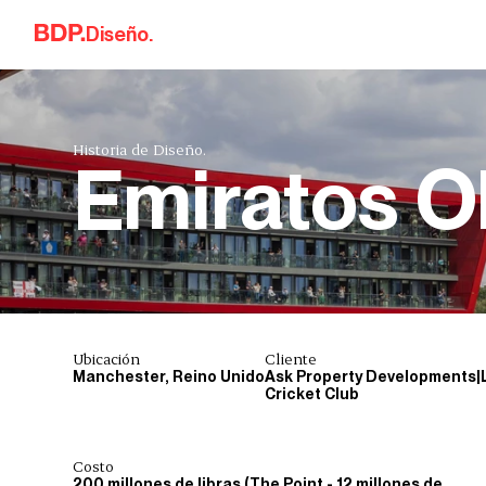
Skip to content
Diseño.
Historia de Diseño.
Emiratos O
Ubicación
Cliente
Manchester, Reino Unido
Ask Property Developments|
Cricket Club
Costo
200 millones de libras (The Point - 12 millones de