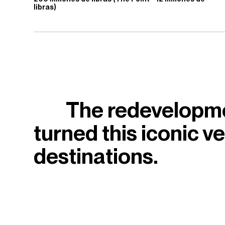
libras)
The redevelopme
turned this iconic v
destinations.