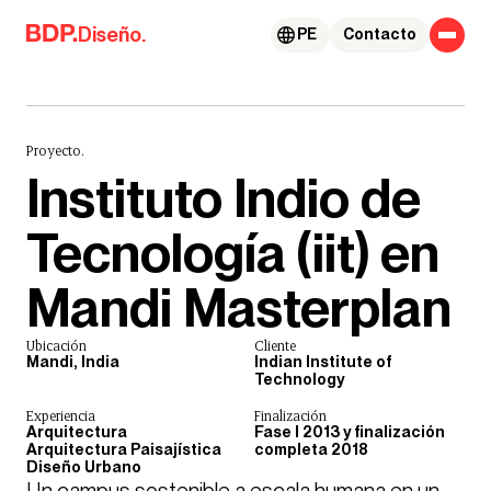
Skip to content
Diseño.
PE
Contacto
Proyecto.
Instituto Indio de
Tecnología (iit) en
Mandi Masterplan
Ubicación
Cliente
Mandi, India
Indian Institute of
Technology
Experiencia
Finalización
Arquitectura
Fase I 2013 y finalización
Arquitectura Paisajística
completa 2018
Diseño Urbano
Un campus sostenible a escala humana en un 