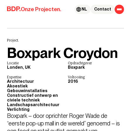
Skip to content
Onze Projecten.
NL
Contact
Project.
Boxpark Croydon
Locatie
Opdrachtgever
Londen, UK
Boxpark
Expertise
Voltooiing
Architectuur
2016
Akoestiek
Gebouwinstallaties
Constructief ontwerp en
civiele techniek
Landschapsarchitectuur
Verlichting
Boxpark – door oprichter Roger Wade de 
“eerste pop-up mall in de wereld” genoemd – is 
een food en retail outlet, gemaakt van 