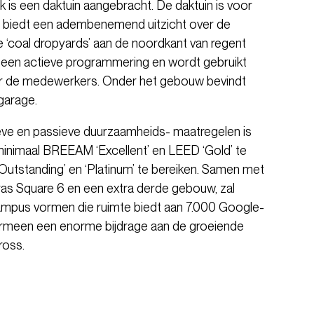
 is een daktuin aangebracht. De daktuin is voor
 en biedt een adembenemend uitzicht over de
e ‘coal dropyards’ aan de noordkant van regent
s een actieve programmering en wordt gebruikt
 de medewerkers. Onder het gebouw bevindt
garage.
eve en passieve duurzaamheids- maatregelen is
nimaal BREEAM ‘Excellent’ en LEED ‘Gold’ te
Outstanding’ en ‘Platinum’ te bereiken. Samen met
as Square 6 en een extra derde gebouw, zal
mpus vormen die ruimte biedt aan 7.000 Google-
rmeen een enorme bijdrage aan de groeiende
ross.