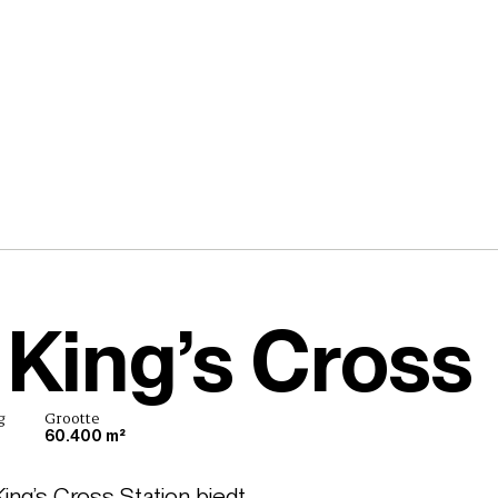
King’s Cross
g
Grootte
60.400 m²
ng’s Cross Station biedt 