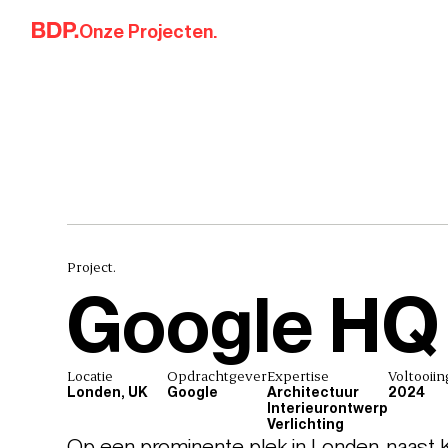
Skip to content
Onze Projecten.
Project.
Google HQ 
Locatie
Opdrachtgever
Expertise
Voltooiin
Londen, UK
Google
Architectuur
2024
Interieurontwerp
Verlichting
Op een prominente plek in Londen, naast Ki